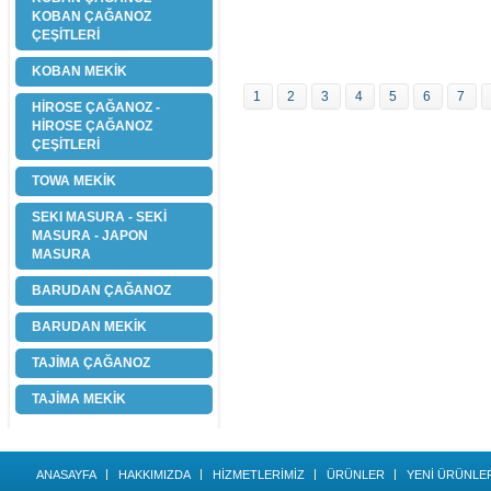
KOBAN ÇAĞANOZ
ÇEŞİTLERİ
KOBAN MEKİK
1
2
3
4
5
6
7
HİROSE ÇAĞANOZ -
HİROSE ÇAĞANOZ
ÇEŞİTLERİ
TOWA MEKİK
SEKI MASURA - SEKİ
MASURA - JAPON
MASURA
BARUDAN ÇAĞANOZ
BARUDAN MEKİK
TAJİMA ÇAĞANOZ
TAJİMA MEKİK
ANASAYFA
HAKKIMIZDA
HİZMETLERİMİZ
ÜRÜNLER
YENİ ÜRÜNLE