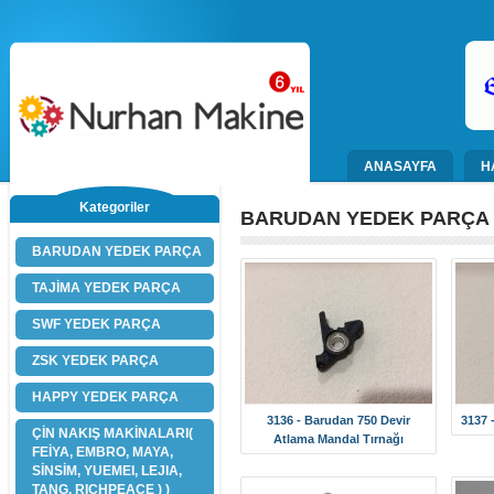
ANASAYFA
H
Kategoriler
BARUDAN YEDEK PARÇA
BARUDAN YEDEK PARÇA
TAJİMA YEDEK PARÇA
SWF YEDEK PARÇA
ZSK YEDEK PARÇA
HAPPY YEDEK PARÇA
3136 - Barudan 750 Devir
3137 
ÇİN NAKIŞ MAKİNALARI(
Atlama Mandal Tırnağı
FEİYA, EMBRO, MAYA,
SİNSİM, YUEMEI, LEJIA,
TANG, RICHPEACE ) )