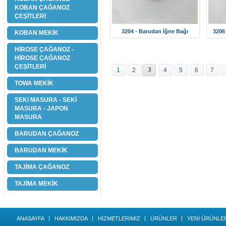
KOBAN ÇAĞANOZ
ÇEŞİTLERİ
3204 - Barudan İğne Bağı
3206
KOBAN MEKİK
HİROSE ÇAĞANOZ -
HİROSE ÇAĞANOZ
ÇEŞİTLERİ
3
1
2
4
5
6
7
TOWA MEKİK
SEKI MASURA - SEKİ
MASURA - JAPON
MASURA
BARUDAN ÇAĞANOZ
BARUDAN MEKİK
TAJİMA ÇAĞANOZ
TAJİMA MEKİK
ANASAYFA
HAKKIMIZDA
HİZMETLERİMİZ
ÜRÜNLER
YENİ ÜRÜNLE