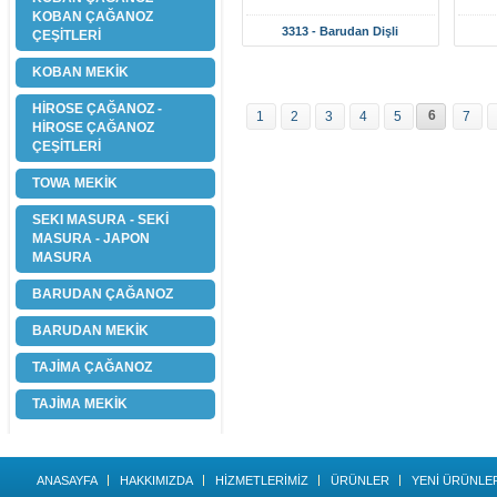
KOBAN ÇAĞANOZ
3313 - Barudan Dişli
ÇEŞİTLERİ
KOBAN MEKİK
HİROSE ÇAĞANOZ -
6
1
2
3
4
5
7
HİROSE ÇAĞANOZ
ÇEŞİTLERİ
TOWA MEKİK
SEKI MASURA - SEKİ
MASURA - JAPON
MASURA
BARUDAN ÇAĞANOZ
BARUDAN MEKİK
TAJİMA ÇAĞANOZ
TAJİMA MEKİK
ANASAYFA
HAKKIMIZDA
HİZMETLERİMİZ
ÜRÜNLER
YENİ ÜRÜNLE