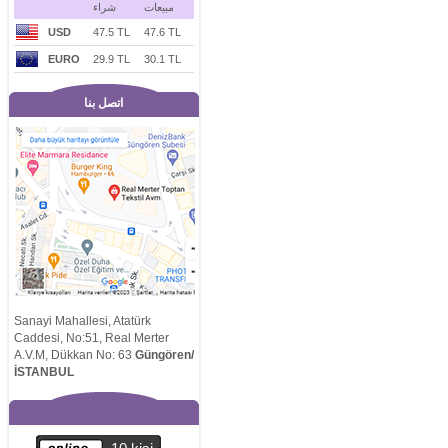
مبيعات
شراء
USD
47.5 TL
47.6 TL
EURO
29.9 TL
30.1 TL
اتصل بنا
Sanayi Mahallesi, Atatürk
Caddesi, No:51, Real Merter
A.V.M, Dükkan No: 63
Güngören/
İSTANBUL