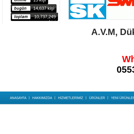
14,637 kişi
10,737,249
kişi
A.V.M, Dü
Wh
055
ANASAYFA
HAKKIMIZDA
HİZMETLERİMİZ
ÜRÜNLER
YENİ ÜRÜNLE