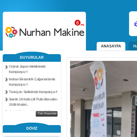
ANASAYFA
H
DUYURULAR
Orjinal Japon Mekiklerde
Kampanya !!
Koban Eksantrik Çağanozlarda
Kampanya !!
Tansiyon Setlerinde Kampanya !!
Satılık 18 Kafa çift Pullu Barudan,
2008 Model...
Satılık Tajima, 15 Kafa, 12 İğne..
Tüm Duyurular
Satılık BARUDAN, 2006 Model,
15 Kafa, Çift...
DÖVİZ
Satılık TAJİMA, 2010 Model, 15
Kafa, 4 Pullu,...