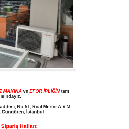
Z MAKİNA
ve
EFOR İPLİĞİN
tam
ısındayız.
addesi, No:51, Real Merter A.V.M,
 Güngören, İstanbul
ipariş Hatları: