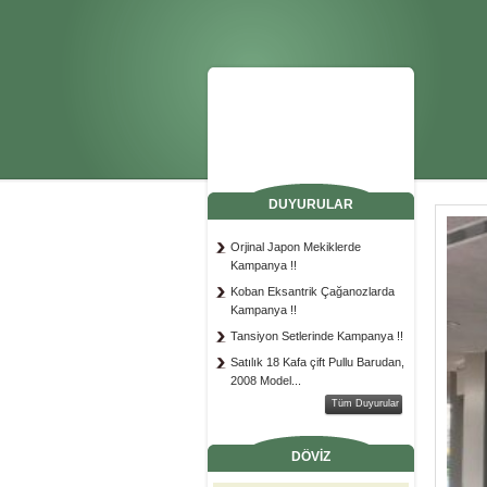
DUYURULAR
Orjinal Japon Mekiklerde
Kampanya !!
Koban Eksantrik Çağanozlarda
Kampanya !!
Tansiyon Setlerinde Kampanya !!
Satılık 18 Kafa çift Pullu Barudan,
2008 Model...
Satılık Tajima, 15 Kafa, 12 İğne..
Tüm Duyurular
Satılık BARUDAN, 2006 Model,
15 Kafa, Çift...
DÖVİZ
Satılık TAJİMA, 2010 Model, 15
Kafa, 4 Pullu,...