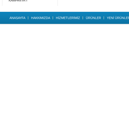
KAMPANYA !!
ANASAYFA
HAKKIMIZDA
HİZMETLERİMİZ
ÜRÜNLER
YENİ ÜRÜNLE