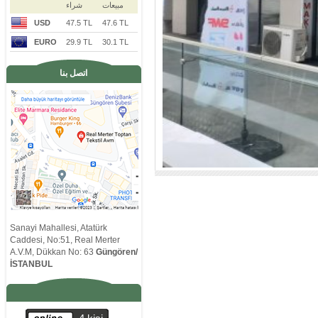
مبيعات
شراء
USD
47.5 TL
47.6 TL
EURO
29.9 TL
30.1 TL
اتصل بنا
Sanayi Mahallesi, Atatürk
Caddesi, No:51, Real Merter
A.V.M, Dükkan No: 63
Güngören/
İSTANBUL