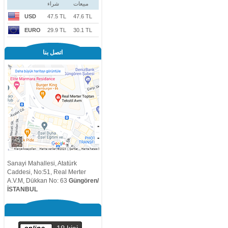
مبيعات
شراء
USD
47.5 TL
47.6 TL
EURO
29.9 TL
30.1 TL
اتصل بنا
Sanayi Mahallesi, Atatürk
Caddesi, No:51, Real Merter
A.V.M, Dükkan No: 63
Güngören/
İSTANBUL