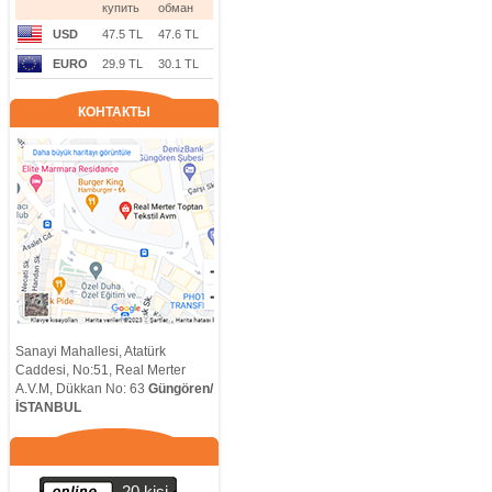
купить
обман
USD
47.5 TL
47.6 TL
EURO
29.9 TL
30.1 TL
КОНТАКТЫ
Sanayi Mahallesi, Atatürk
Caddesi, No:51, Real Merter
A.V.M, Dükkan No: 63
Güngören/
İSTANBUL
20 kişi