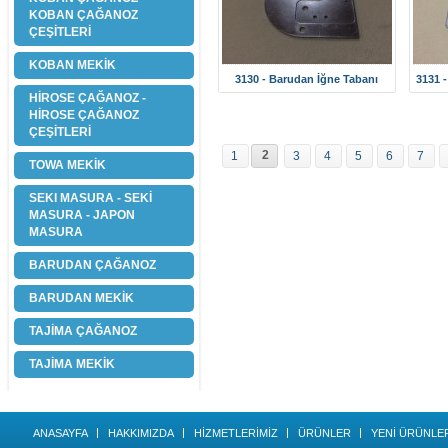
KOBAN ÇAĞANOZ
ÇEŞİTLERİ
KOBAN MEKİK
3130 - Barudan İğne Tabanı
3131 
HİROSE ÇAĞANOZ -
HİROSE ÇAĞANOZ
ÇEŞİTLERİ
2
1
3
4
5
6
7
TOWA MEKİK
SEKI MASURA - SEKİ
MASURA - JAPON
MASURA
BARUDAN ÇAĞANOZ
BARUDAN MEKİK
TAJİMA ÇAĞANOZ
TAJİMA MEKİK
ANASAYFA
HAKKIMIZDA
HİZMETLERİMİZ
ÜRÜNLER
YENİ ÜRÜNLE