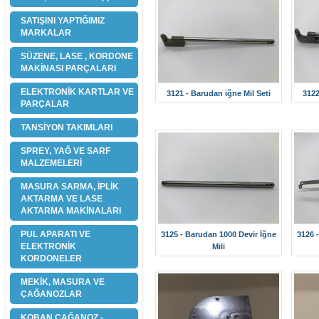
SATIŞINI YAPTIĞIMIZ
MARKALAR
SÜZENE, LASE , KORDONE
MAKİNASI PARÇALARI
ELEKTRONİK KARTLAR VE
3121 - Barudan iğne Mil Seti
3122
PARÇALAR
TANSİYON TAKIMLARI
SPREY, YAĞ VE SARF
MALZEMELERİ
MASURA SARMA, İPLİK
AKTARMA VE LASE
AKTARMA MAKİNALARI
PUL APARATI VE
3125 - Barudan 1000 Devir İğne
3126 
ELEKTRONİK
Mili
KORDONELER
MEKİK, MASURA VE
ÇAĞANOZLAR
KOBAN ÇAĞANOZ -