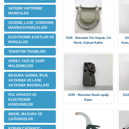
SATIŞINI YAPTIĞIMIZ
MARKALAR
SÜZENE, LASE , KORDONE
MAKİNASI PARÇALARI
ELEKTRONİK KARTLAR VE
3105 - Barudan Üst Kapak, Gri
31
PARÇALAR
Renk, Orjinal Kalite
Kam,
TANSİYON TAKIMLARI
SPREY, YAĞ VE SARF
MALZEMELERİ
MASURA SARMA, İPLİK
AKTARMA VE LASE
AKTARMA MAKİNALARI
PUL APARATI VE
3109 - Barudan Baskı ayağı
3110
ELEKTRONİK
Kamı
KORDONELER
MEKİK, MASURA VE
ÇAĞANOZLAR
KOBAN ÇAĞANOZ -