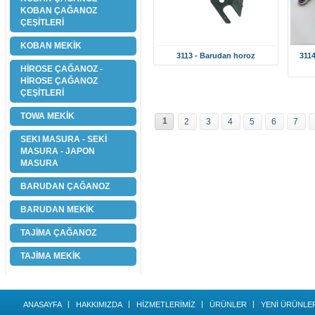
KOBAN ÇAĞANOZ
ÇEŞİTLERİ
KOBAN MEKİK
3113 - Barudan horoz
3114
HİROSE ÇAĞANOZ -
HİROSE ÇAĞANOZ
ÇEŞİTLERİ
TOWA MEKİK
1
2
3
4
5
6
7
SEKI MASURA - SEKİ
MASURA - JAPON
MASURA
BARUDAN ÇAĞANOZ
BARUDAN MEKİK
TAJİMA ÇAĞANOZ
TAJİMA MEKİK
ANASAYFA
HAKKIMIZDA
HİZMETLERİMİZ
ÜRÜNLER
YENİ ÜRÜNLE