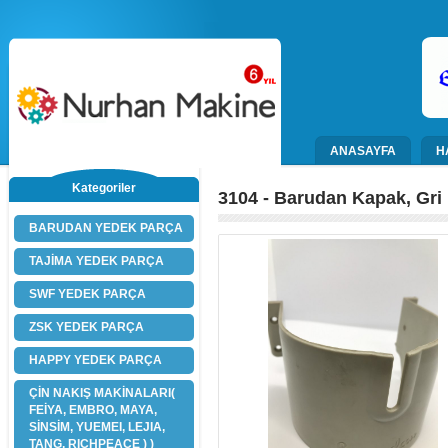
ANASAYFA
H
Kategoriler
3104 - Barudan Kapak, Gri 
BARUDAN YEDEK PARÇA
TAJİMA YEDEK PARÇA
SWF YEDEK PARÇA
ZSK YEDEK PARÇA
HAPPY YEDEK PARÇA
ÇİN NAKIŞ MAKİNALARI(
FEİYA, EMBRO, MAYA,
SİNSİM, YUEMEI, LEJIA,
TANG, RICHPEACE ) )