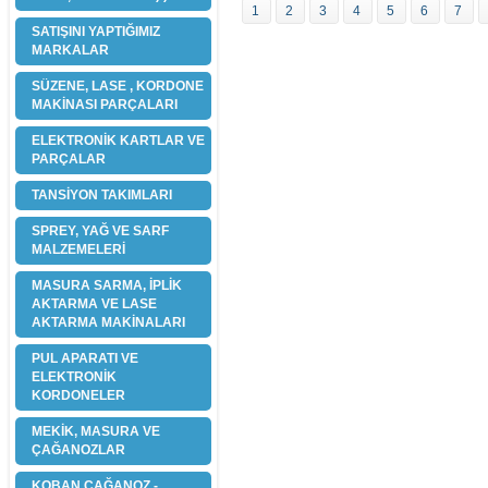
1
2
3
4
5
6
7
SATIŞINI YAPTIĞIMIZ
MARKALAR
SÜZENE, LASE , KORDONE
MAKİNASI PARÇALARI
ELEKTRONİK KARTLAR VE
PARÇALAR
TANSİYON TAKIMLARI
SPREY, YAĞ VE SARF
MALZEMELERİ
MASURA SARMA, İPLİK
AKTARMA VE LASE
AKTARMA MAKİNALARI
PUL APARATI VE
ELEKTRONİK
KORDONELER
MEKİK, MASURA VE
ÇAĞANOZLAR
KOBAN ÇAĞANOZ -