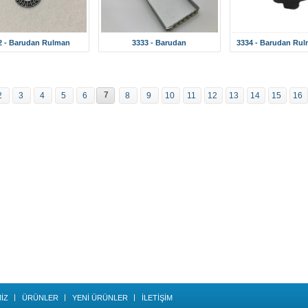
2 - Barudan Rulman
3333 - Barudan
3334 - Barudan Rul
7
2
3
4
5
6
8
9
10
11
12
13
14
15
16
İZ
ÜRÜNLER
YENİ ÜRÜNLER
İLETİŞİM