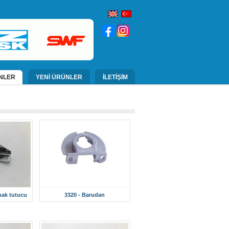
NLER
YENİ ÜRÜNLER
İLETİŞİM
nak tutucu
3320 - Barudan