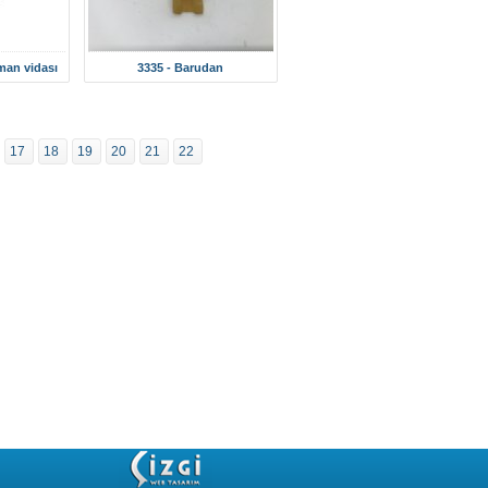
man vidası
3335 - Barudan
17
18
19
20
21
22