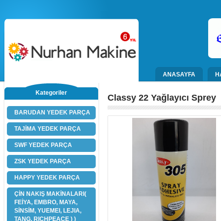
ANASAYFA
H
Kategoriler
Classy 22 Yağlayıcı Sprey
BARUDAN YEDEK PARÇA
TAJİMA YEDEK PARÇA
SWF YEDEK PARÇA
ZSK YEDEK PARÇA
HAPPY YEDEK PARÇA
ÇİN NAKIŞ MAKİNALARI(
FEİYA, EMBRO, MAYA,
SİNSİM, YUEMEI, LEJIA,
TANG, RICHPEACE ) )