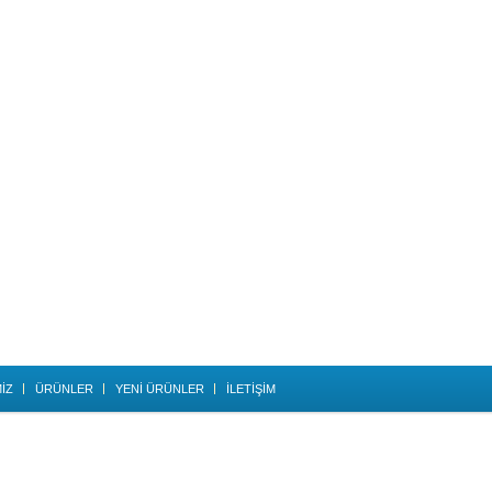
İZ
ÜRÜNLER
YENİ ÜRÜNLER
İLETİŞİM