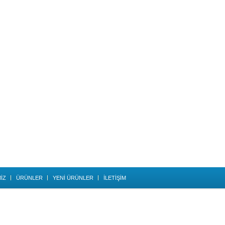
İZ
ÜRÜNLER
YENİ ÜRÜNLER
İLETİŞİM